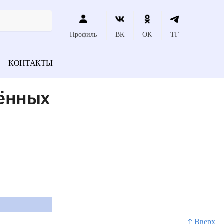
Профиль
ВК
ОК
ТГ
КОНТАКТЫ
дённых
↑ Вверх