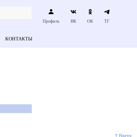
Профиль
ВК
ОК
ТГ
КОНТАКТЫ
↑ Вверх