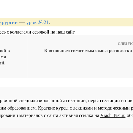
хирургии
—
урок №21
.
сь с коллегами ссылкой на наш сайт
СЛЕДУЮ
мой в
К основным симптомам ожога ротоглотки
ыми
ей,
 первичной специализированной аттестации, переаттестации и 
им образованием. Краткие курсы с лекциями и методическими 
ровании материалов с сайта активная ссылка на
Vrach-Test.ru
обя