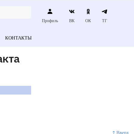
Профиль
ВК
ОК
ТГ
КОНТАКТЫ
акта
↑ Вверх