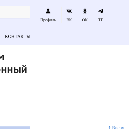
Профиль
ВК
ОК
ТГ
КОНТАКТЫ
м
енный
↑ Вверх