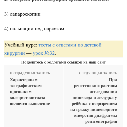
3) лапароскопии
4) пальпации под наркозом
Учебный курс:
тесты с ответами по детской
хирургии
—
урок №32
.
Поделитесь с коллегами ссылкой на наш сайт
ПРЕДЫДУЩАЯ ЗАПИСЬ
СЛЕДУЮЩАЯ ЗАПИСЬ
Характерным
При
эхографическим
рентгеноконтрастном
признаком
исследовании
холецистолитиаза
пищевода и желудка у
является выявление
ребёнка с подозрением
на грыжу пищеводного
отверстия диафрагмы
рентгенография
выполняется в