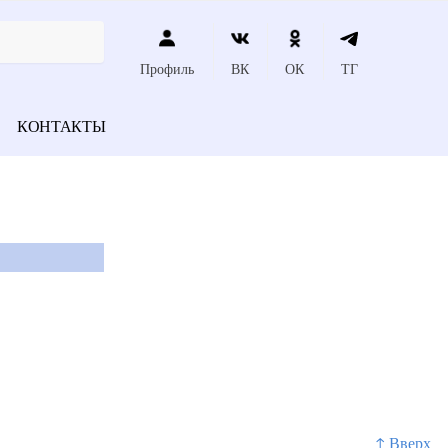
Профиль
ВК
ОК
ТГ
КОНТАКТЫ
↑ Вверх