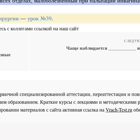
 всех отделах, малоболезненный при пальпации инвагина
хирургии
—
урок №39
.
сь с коллегами ссылкой на наш сайт
СЛЕДУЮ
Чаще наблюдается ___________ 
азные
 первичной специализированной аттестации, переаттестации и 
им образованием. Краткие курсы с лекциями и методическими 
ровании материалов с сайта активная ссылка на
Vrach-Test.ru
обя