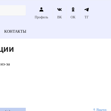
Профиль
ВК
ОК
ТГ
КОНТАКТЫ
ции
из-за
↑ Вверх