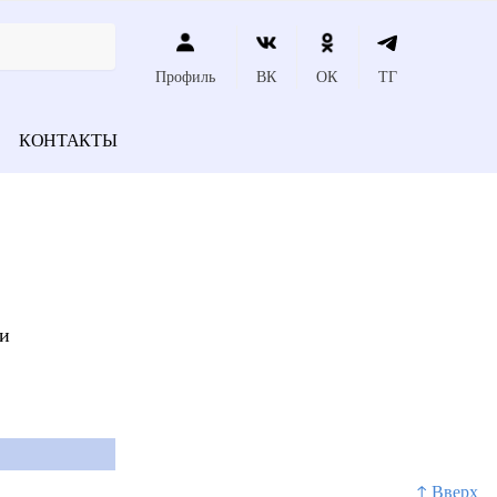
Профиль
ВК
ОК
ТГ
КОНТАКТЫ
ти
↑ Вверх