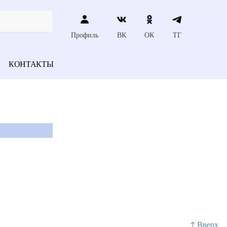
Профиль
ВК
ОК
ТГ
КОНТАКТЫ
↑ Вверх