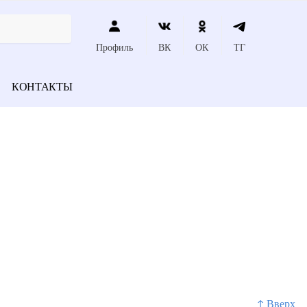
Профиль
ВК
ОК
ТГ
КОНТАКТЫ
↑ Вверх