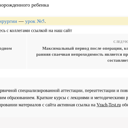
ворожденного ребенка
хирургии
—
урок №5
.
сь с коллегами ссылкой на наш сайт
СЛЕДУЮ
одном
Максимальный период после операции, ко
ранняя спаечная непроходимость является п
составляет
 первичной специализированной аттестации, переаттестации и 
им образованием. Краткие курсы с лекциями и методическими 
ровании материалов с сайта активная ссылка на
Vrach-Test.ru
обя