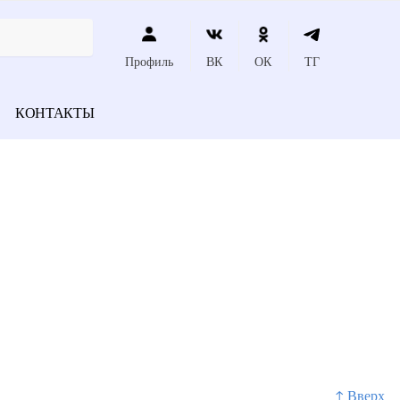
Профиль
ВК
ОК
ТГ
КОНТАКТЫ
↑ Вверх