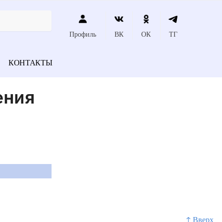
Профиль
ВК
ОК
ТГ
КОНТАКТЫ
ения
↑ Вверх