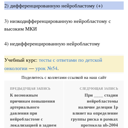
2) дифференцированную нейробластому (+)
3) низкодифференцированную нейробластому с
высоким МКИ
4) недифференцированную нейробластому
Учебный курс:
тесты с ответами по детской
онкологии
—
урок №54
.
Поделитесь с коллегами ссылкой на наш сайт
ПРЕДЫДУЩАЯ ЗАПИСЬ
СЛЕДУЮЩАЯ ЗАПИСЬ
К возможным
При ____ стадии
причинам повышения
нейробластомы
артериального
наличие делеции 1р
давления при
влияет на определение
нейробластоме с
группы риска в рамках
локализацией в заднем
протокола nb-2004