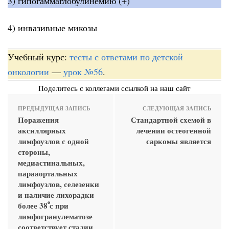
3) гипогаммаглобулинемию (+)
4) инвазивные микозы
Учебный курс:
тесты с ответами по детской
онкологии
—
урок №56
.
Поделитесь с коллегами ссылкой на наш сайт
ПРЕДЫДУЩАЯ ЗАПИСЬ
СЛЕДУЮЩАЯ ЗАПИСЬ
Поражения
Стандартной схемой в
аксиллярных
лечении остеогенной
лимфоузлов с одной
саркомы является
стороны,
медиастинальных,
парааортальных
лимфоузлов, селезенки
и наличие лихорадки
более 38ﹾс при
лимфогранулематозе
соответствует стадии