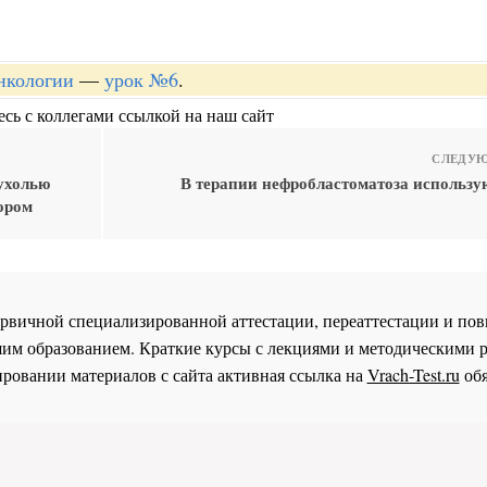
онкологии
—
урок №6
.
сь с коллегами ссылкой на наш сайт
СЛЕДУЮ
ухолью
В терапии нефробластоматоза использу
ором
 первичной специализированной аттестации, переаттестации и 
им образованием. Краткие курсы с лекциями и методическими 
ровании материалов с сайта активная ссылка на
Vrach-Test.ru
обя