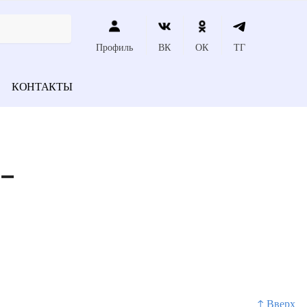
Профиль
ВК
ОК
ТГ
КОНТАКТЫ
__
↑ Вверх