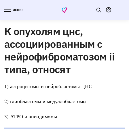
МЕНЮ
К опухолям цнс,
ассоциированным с
нейрофиброматозом ii
типа, относят
1) астроцитомы и нейробластомы ЦНС
2) глиобластомы и медуллобластомы
3) АТРО и эпендимомы