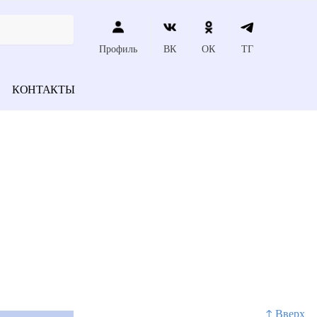
Профиль
ВК
ОК
ТГ
КОНТАКТЫ
↑ Вверх