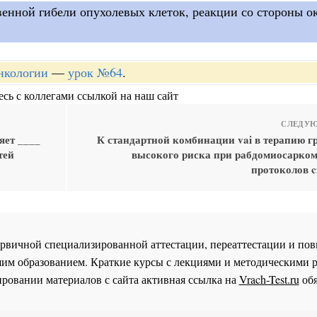
твенной гибели опухолевых клеток, реакции со стороны
онкологии
—
урок №64
.
сь с коллегами ссылкой на наш сайт
СЛЕДУЮ
яет ____
К стандартной комбинации vai в терапию г
тей
высокого риска при рабдомиосарком
протоколов c
 первичной специализированной аттестации, переаттестации и 
им образованием. Краткие курсы с лекциями и методическими 
ровании материалов с сайта активная ссылка на
Vrach-Test.ru
обя