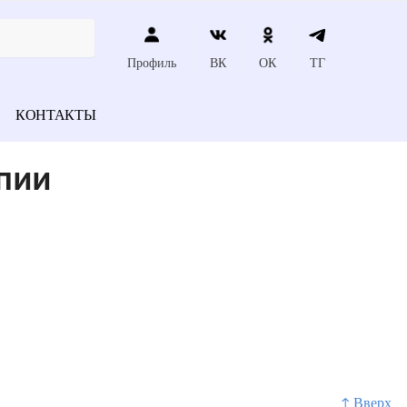
Профиль
ВК
ОК
ТГ
КОНТАКТЫ
пии
↑ Вверх