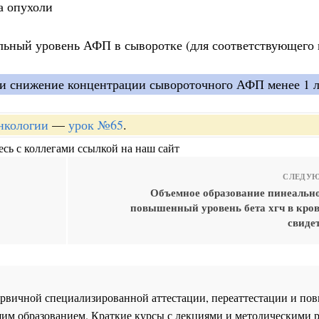
а опухоли
альный уровень АФП в сыворотке (для соответствующего 
ли снижение концентрации сывороточного АФП менее 1 л
онкологии
—
урок №65
.
сь с коллегами ссылкой на наш сайт
СЛЕДУЮ
Объемное образование пинеально
повышенный уровень бета хгч в кров
свиде
 первичной специализированной аттестации, переаттестации и 
им образованием. Краткие курсы с лекциями и методическими 