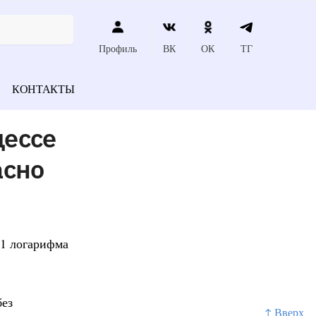
Профиль
ВК
ОК
ТГ
КОНТАКТЫ
цессе
асно
 1 логарифма
без
↑ Вверх