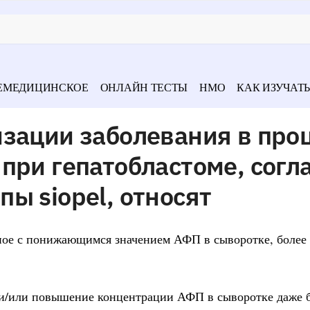
ЕМЕДИЦИНСКОЕ
ОНЛАЙН ТЕСТЫ
НМО
КАК ИЗУЧАТЬ
зации заболевания в про
при гепатобластоме, согл
ы siopel, относят
нное с понижающимся значением АФП в сыворотке, более
х и/или повышение концентрации АФП в сыворотке даже 