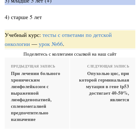
3) младше 5 лет (+)
4) старше 5 лет
Учебный курс:
тесты с ответами по детской
онкологии
—
урок №66
.
Поделитесь с коллегами ссылкой на наш сайт
ПРЕДЫДУЩАЯ ЗАПИСЬ
СЛЕДУЮЩАЯ ЗАПИСЬ
При лечении больного
Опухолью цнс, при
хроническим
которой герминальная
лимфолейкозом с
мутация в гене tp53
выраженной
достигает 40-50%,
лимфаденопатией,
является
спленомегалией
предпочтительно
назначение