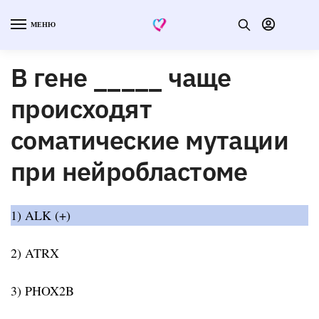
МЕНЮ
В гене _____ чаще
происходят
соматические мутации
при нейробластоме
1) ALK (+)
2) ATRX
3) PHOX2B