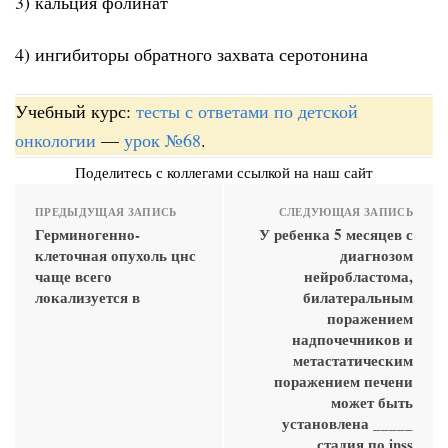
3) кальция фолинат
4) ингибиторы обратного захвата серотонина
Учебный курс:
тесты с ответами по детской
онкологии
—
урок №68
.
Поделитесь с коллегами ссылкой на наш сайт
ПРЕДЫДУЩАЯ ЗАПИСЬ
СЛЕДУЮЩАЯ ЗАПИСЬ
Герминогенно-
У ребенка 5 месяцев с
клеточная опухоль цнс
диагнозом
чаще всего
нейробластома,
локализуется в
билатеральным
поражением
надпочечников и
метастатическим
поражением печени
может быть
установлена _____
стадия по inss