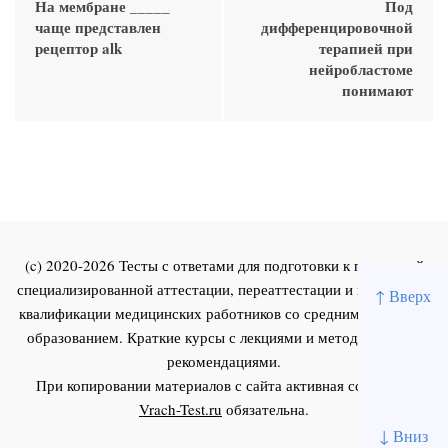
На мембране _____
Под
чаще представлен
дифференцировочной
рецептор alk
терапией при
нейробластоме
понимают
(c) 2020-2026 Тесты с ответами для подготовки к первичной
специализированной аттестации, переаттестации и повышения
↑ Вверх
квалификации медицинских работников со средним и высшим
образованием. Краткие курсы с лекциями и методическими
рекомендациями.
При копировании материалов с сайта активная ссылка на
Vrach-Test.ru
обязательна.
↓ Вниз