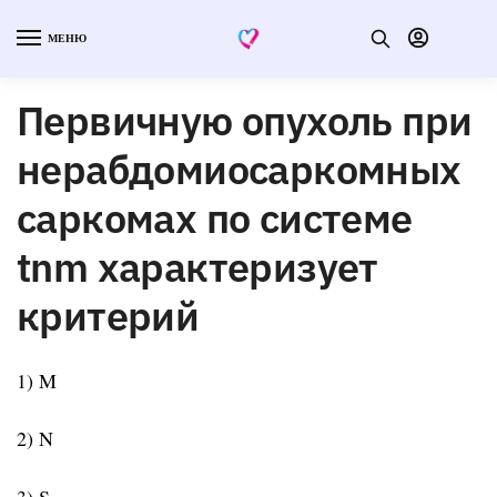
МЕНЮ
Первичную опухоль при
нерабдомиосаркомных
саркомах по системе
tnm характеризует
критерий
1) M
2) N
3) S