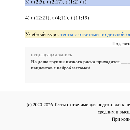
3) t (2;5), t (2;17), t (1;2) (+)
4) t (12;21), t (4;11), t (11;19)
Учебный курс:
тесты с ответами по детской 
Поделите
ПРЕДЫДУЩАЯ ЗАПИСЬ
На долю группы низкого риска приходится ___
пациентов с нейробластомой
(c) 2020-2026 Тесты с ответами для подготовки к
средним и высш
При копи