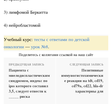
3) лимфомой Беркитта
4) нейробластомой
Учебный курс:
тесты с ответами по детской
онкологии
—
урок №8
.
Поделитесь с коллегами ссылкой на наш сайт
ПРЕДЫДУЩАЯ ЗАПИСЬ
СЛЕДУЮЩАЯ ЗАПИСЬ
Пациента с
Позитивные
миелодиспластическим
иммуногистохимически
синдромом, индекс по
е реакции на tdt, cd19,
ipss которого составил
cd79a, cd22, hla-dr
3,5, следует отнести к
характерны для
_____ риска