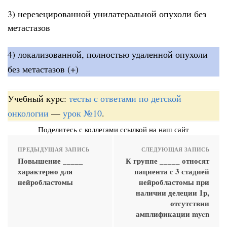
3) нерезецированной унилатеральной опухоли без
метастазов
4) локализованной, полностью удаленной опухоли
без метастазов (+)
Учебный курс:
тесты с ответами по детской
онкологии
—
урок №10
.
Поделитесь с коллегами ссылкой на наш сайт
ПРЕДЫДУЩАЯ ЗАПИСЬ
СЛЕДУЮЩАЯ ЗАПИСЬ
Повышение _____
К группе _____ относят
характерно для
пациента с 3 стадией
нейробластомы
нейробластомы при
наличии делеции 1р,
отсутствии
амплификации mycn