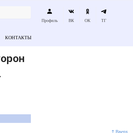
Профиль
ВК
ОК
ТГ
КОНТАКТЫ
торон
_
↑ Вверх