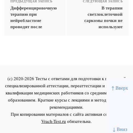
ПРЕДЫДУЩАЯ ЗАПИСЬ
СЛЕДУЮЩАЯ ЗАПИСЬ
Дифференцировочную
В терапии
терапию при
светлоклеточной
нейробластоме
саркомы почки не
проводят после
используют
(c) 2020-2026 Тесты с ответами для подготовки к первичной
специализированной аттестации, переаттестации и повышения
↑ Вверх
квалификации медицинских работников со средним и высшим
образованием. Краткие курсы с лекциями и методическими
рекомендациями.
При копировании материалов с сайта активная ссылка на
Vrach-Test.ru
обязательна.
↓ Вниз