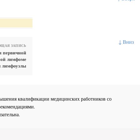
↓ Вниз
ЩАЯ ЗАПИСЬ
и первичной
ной лимфоме
я лимфоузлы
повышения квалификации медицинских работников со
рекомендациями.
зательна.