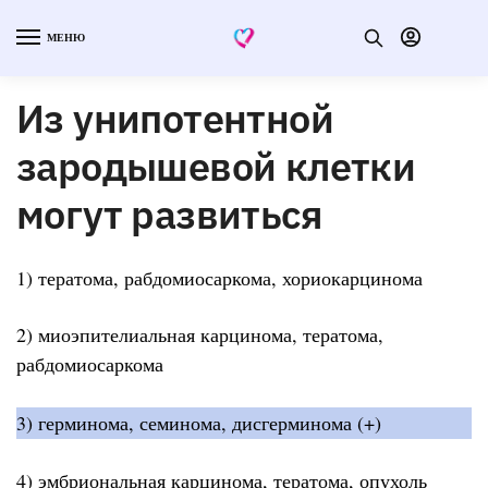
МЕНЮ
Из унипотентной
зародышевой клетки
могут развиться
1) тератома, рабдомиосаркома, хориокарцинома
2) миоэпителиальная карцинома, тератома,
рабдомиосаркома
3) герминома, семинома, дисгерминома (+)
4) эмбриональная карцинома, тератома, опухоль