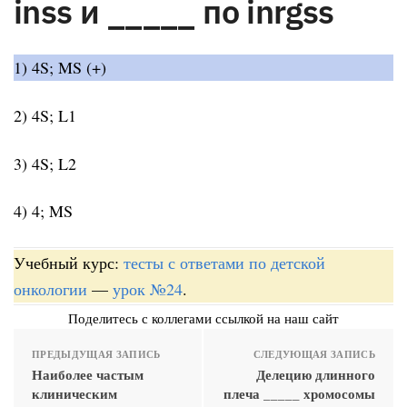
inss и _____ по inrgss
1) 4S; MS (+)
2) 4S; L1
3) 4S; L2
4) 4; MS
Учебный курс:
тесты с ответами по детской
онкологии
—
урок №24
.
Поделитесь с коллегами ссылкой на наш сайт
ПРЕДЫДУЩАЯ ЗАПИСЬ
СЛЕДУЮЩАЯ ЗАПИСЬ
Наиболее частым
Делецию длинного
клиническим
плеча _____ хромосомы