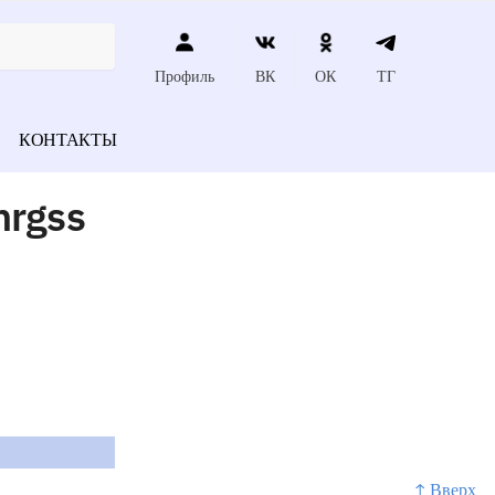
Профиль
ВК
ОК
ТГ
КОНТАКТЫ
nrgss
↑ Вверх