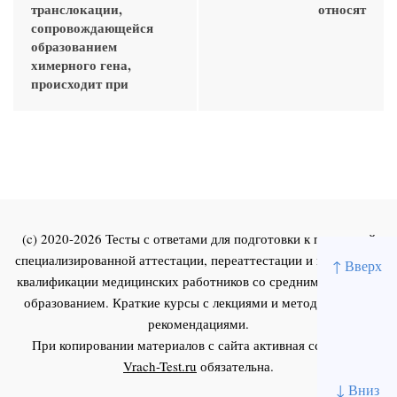
транслокации,
относят
сопровождающейся
образованием
химерного гена,
происходит при
(c) 2020-2026 Тесты с ответами для подготовки к первичной
специализированной аттестации, переаттестации и повышения
↑ Вверх
квалификации медицинских работников со средним и высшим
образованием. Краткие курсы с лекциями и методическими
рекомендациями.
При копировании материалов с сайта активная ссылка на
Vrach-Test.ru
обязательна.
↓ Вниз