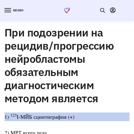
МЕНЮ
При подозрении на
рецидив/прогрессию
нейробластомы
обязательным
диагностическим
методом является
123
1)
I-МЙБ сцинтиграфия (+)
2) МРТ всего тела