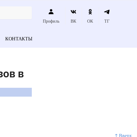
Профиль
ВК
ОК
ТГ
КОНТАКТЫ
зов в
↑ Вверх