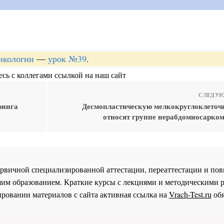
онкологии
—
урок №39
.
сь с коллегами ссылкой на наш сайт
СЛЕДУЮ
юинга
Десмопластическую мелкокруглоклеточ
относят группе нерабдомиосарко
 первичной специализированной аттестации, переаттестации и 
им образованием. Краткие курсы с лекциями и методическими 
ровании материалов с сайта активная ссылка на
Vrach-Test.ru
обя