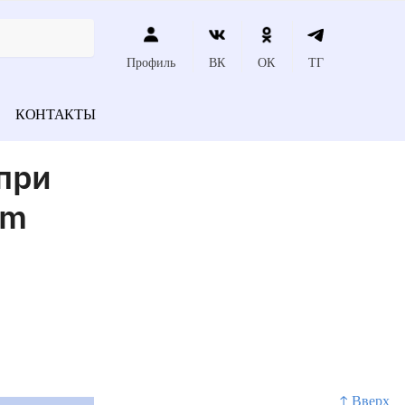
Профиль
ВК
ОК
ТГ
КОНТАКТЫ
при
nm
↑ Вверх