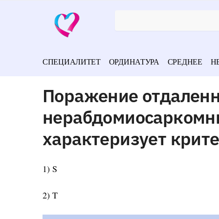
СПЕЦИАЛИТЕТ
ОРДИНАТУРА
СРЕДНЕЕ
Н
Поражение отдаленн
нерабдомиосаркомны
характеризует крит
1) S
2) T