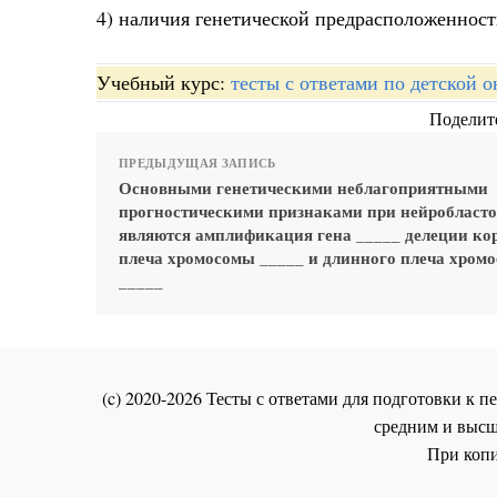
4) наличия генетической предрасположеннос
Учебный курс:
тесты с ответами по детской 
Поделите
ПРЕДЫДУЩАЯ ЗАПИСЬ
Основными генетическими неблагоприятными
прогностическими признаками при нейробласт
являются амплификация гена _____ делеции ко
плеча хромосомы _____ и длинного плеча хром
_____
(c) 2020-2026 Тесты с ответами для подготовки к
средним и высш
При копи