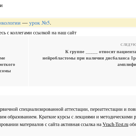
ти
онкологии
—
урок №5
.
сь с коллегами ссылкой на наш сайт
СЛЕДУЮ
К группе _____ относят пациента
оме
нейробластомы при наличии дисбаланса 1р,
роткого
амплифи
осомы
 первичной специализированной аттестации, переаттестации и 
им образованием. Краткие курсы с лекциями и методическими 
ровании материалов с сайта активная ссылка на
Vrach-Test.ru
обя