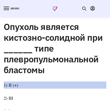
МЕНЮ
Опухоль является
кистозно-солидной при
______ типе
плевропульмональной
бластомы
1) II (+)
2) III