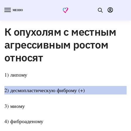
МЕНЮ
К опухолям с местным
агрессивным ростом
относят
1) липому
2) десмопластическую фиброму (+)
3) миому
4) фиброаденому