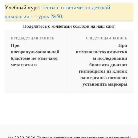
Учебный курс:
тесты с ответами по детской
онкологии
—
урок №50
.
Поделитесь с коллегами ссылкой на наш сайт
ПРЕДЫДУЩАЯ ЗАПИСЬ
СЛЕДУЮЩАЯ ЗАПИСЬ
При
При
плевропульмональной
иммуногистохимическо
бластоме не отмечают
м исследовании
метастазы в
биоптата диагноз
гистиоцитоз из клеток
лангерганса позволят
установить маркеры
(c) 2020-2026 Тесты с ответами для подготовки к первичной