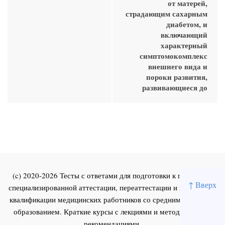
от матерей,
страдающим сахарным
диабетом, и
включающий
характерный
симптомокомплекс
внешнего вида и
пороки развития,
развивающиеся до
(c) 2020-2026 Тесты с ответами для подготовки к первичной
↑ Вверх
специализированной аттестации, переаттестации и повышения
квалификации медицинских работников со средним и высшим
образованием. Краткие курсы с лекциями и методическими
рекомендациями.