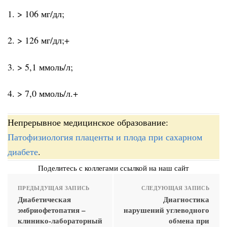
1. > 106 мг/дл;
2. > 126 мг/дл;+
3. > 5,1 ммоль/л;
4. > 7,0 ммоль/л.+
Непрерывное медицинское образование:
Патофизиология плаценты и плода при сахарном
диабете
.
Поделитесь с коллегами ссылкой на наш сайт
ПРЕДЫДУЩАЯ ЗАПИСЬ
СЛЕДУЮЩАЯ ЗАПИСЬ
Диабетическая
Диагностика
эмбриофетопатия –
нарушений углеводного
клинико-лабораторный
обмена при