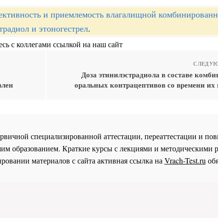
ктивность и приемлемость влагалищной комбинирован
традиол и этоногестрел
.
сь с коллегами ссылкой на наш сайт
СЛЕДУЮ
Доза этинилэстрадиола в составе комб
влен
оральных контрацептивов со времени их 
 первичной специализированной аттестации, переаттестации и 
им образованием. Краткие курсы с лекциями и методическими 
ровании материалов с сайта активная ссылка на
Vrach-Test.ru
обя