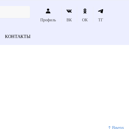
Профиль
ВК
ОК
ТГ
КОНТАКТЫ
↑ Вверх