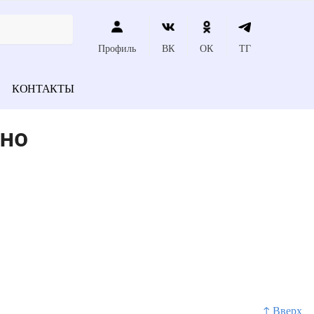
Профиль
ВК
ОК
ТГ
КОНТАКТЫ
рно
↑ Вверх