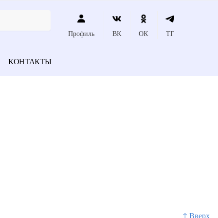
Профиль
ВК
ОК
ТГ
КОНТАКТЫ
↑ Вверх