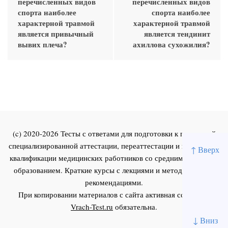
перечисленных видов
перечисленных видов
спорта наиболее
спорта наиболее
характерной травмой
характерной травмой
является привычный
является тендинит
вывих плеча?
ахиллова сухожилия?
(c) 2020-2026 Тесты с ответами для подготовки к первичной
специализированной аттестации, переаттестации и повышения
↑ Вверх
квалификации медицинских работников со средним и высшим
образованием. Краткие курсы с лекциями и методическими
рекомендациями.
При копировании материалов с сайта активная ссылка на
Vrach-Test.ru
обязательна.
↓ Вниз