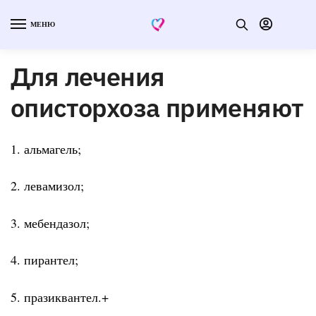
МЕНЮ
Для лечения
описторхоза применяют
1. альмагель;
2. левамизол;
3. мебендазол;
4. пирантел;
5. празиквантел.+