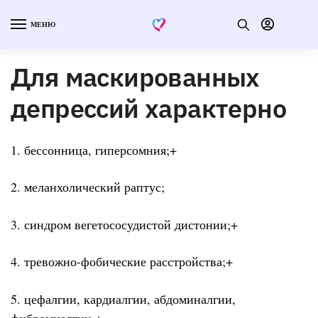
МЕНЮ
Для маскированных
депрессий характерно
1. бессонница, гиперсомния;+
2. меланхолический раптус;
3. синдром вегетососудистой дистонии;+
4. тревожно-фобические расстройства;+
5. цефалгии, кардиалгии, абдоминалгии,
фибромиалгии.+